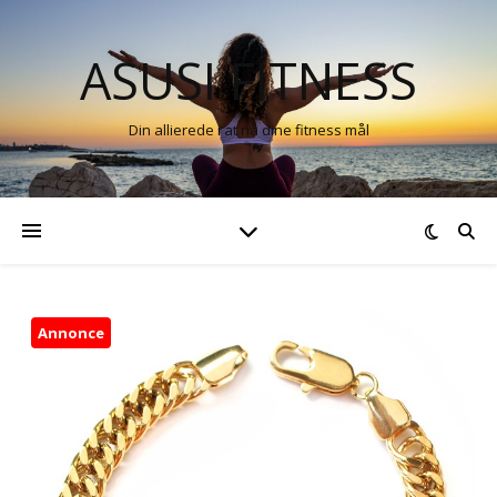
ASUSI FITNESS
Din allierede i at nå dine fitness mål
Annonce