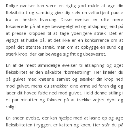
Rolige øvelser kan være en rigtig god måde at øge din
fleksibilitet og samtidig give dig selv en velfortjent pause
fra en hektisk hverdag. Disse øvelser er ofte mere
fokuserede på at øge bevægelighed og afslapning end på
at presse kroppen til at tage yderligere stræk. Det er
vigtigt at huske på, at det ikke er en konkurrence om at
opnå det største stræk, men om at opbygge en sund og
stærk krop, der kan bevæge sig frit og ubesværet.
En af de mest almindelige øvelser til afslapning og øget
fleksibilitet er den såkaldte “børnestilling”. Her knæler du
på gulvet med knæene samlet og sænker din krop ned
mod gulvet, mens du strækker dine arme ud foran dig og
lader dit hoved falde ned mod gulvet. Hold denne stilling i
et par minutter og fokuser på at trække vejret dybt og
roligt.
En anden øvelse, der kan hjælpe med at løsne op og øge
fleksibiliteten i ryggen, er katten og koen. Her står du på