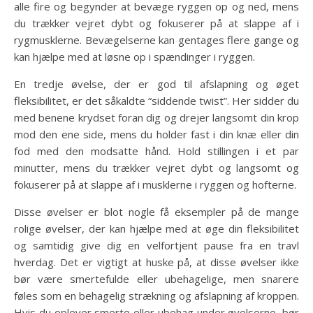
alle fire og begynder at bevæge ryggen op og ned, mens
du trækker vejret dybt og fokuserer på at slappe af i
rygmusklerne. Bevægelserne kan gentages flere gange og
kan hjælpe med at løsne op i spændinger i ryggen.
En tredje øvelse, der er god til afslapning og øget
fleksibilitet, er det såkaldte “siddende twist”. Her sidder du
med benene krydset foran dig og drejer langsomt din krop
mod den ene side, mens du holder fast i din knæ eller din
fod med den modsatte hånd. Hold stillingen i et par
minutter, mens du trækker vejret dybt og langsomt og
fokuserer på at slappe af i musklerne i ryggen og hofterne.
Disse øvelser er blot nogle få eksempler på de mange
rolige øvelser, der kan hjælpe med at øge din fleksibilitet
og samtidig give dig en velfortjent pause fra en travl
hverdag. Det er vigtigt at huske på, at disse øvelser ikke
bør være smertefulde eller ubehagelige, men snarere
føles som en behagelig strækning og afslapning af kroppen.
Hvis du oplever smerte eller ubehag under øvelserne, bør