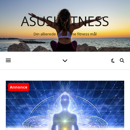
ASUSI FITNESS
Din allierede i at nå dine fitness mål
Annonce