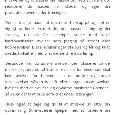
musklerne og forbedrer din fleksibilitet. Ved at varme op,
reducerer du risikoen for skader og øger din
præstationsevne under træningen.
Der er mange måder at opvarme din krop på, og det er
vigtigt at finde en metode, der passer til dig og din
træning. Du kan for eksempel starte med lette
kardiovaskulære øvelser som jogging på stedet eller
hoppeøvelser. Disse øvelser øger din puls og får dig til at
svede, hvilket er med til at varme dine muskler op.
Derudover kan du udføre øvelser, der fokuserer på de
muskelgrupper, du vil træne. Hvis du for eksempel skal
lave øvelser for benene, kan du udføre dynamiske
strækøvelser såsom benløft eller lunges. Disse øvelser
hjælper med at aktivere og opvarme musklerne i benene,
så de er klar til at blive udfordret under træningen.
Husk også at tage dig tid til at strække ud efter din
opvarmning. Strækøvelser hjælper med at forbedre din