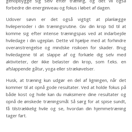
genopbygge sig selv efter træning, og det vil også
forbedre din energiniveau og fokus i løbet af dagen.
Udover søvn er det også vigtigt at planlægge
hvileperioder i din træningsrutine. Giv din krop tid til at
komme sig efter intense træningspas ved at indarbejde
hviledage i din ugeplan. Dette vil hjælpe med at forhindre
overanstrengelse og mindske risikoen for skader. Brug
hviledagene til at slappe af og forkæle dig selv med
aktiviteter, der ikke belaster din krop, som f.eks. en
afslappende gåtur, yoga eller strækøvelser.
Husk, at træning kun udgør en del af ligningen, når det
kommer til at opnå gode resultater. Ved at holde fokus på
både kost og hvile kan du maksimere dine resultater og
opnå de ønskede træningsmål. Så sørg for at spise sundt,
få tilstrækkelig hvile og se, hvordan din hjemmetræning
tager fart.