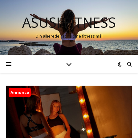
ASUSI FITNESS
Din allierede i at nå dine fitness mål
Annonce