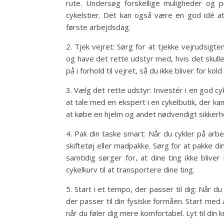
rute. Undersøg forskellige muligheder og 
cykelstier. Det kan også være en god idé a
første arbejdsdag.
2. Tjek vejret: Sørg for at tjekke vejrudsigte
og have det rette udstyr med, hvis det skul
på i forhold til vejret, så du ikke bliver for kol
3. Vælg det rette udstyr: Investér i en god c
at tale med en ekspert i en cykelbutik, der k
at købe en hjelm og andet nødvendigt sikker
4. Pak din taske smart: Når du cykler på ar
skiftetøj eller madpakke. Sørg for at pakke 
samtidig sørger for, at dine ting ikke blive
cykelkurv til at transportere dine ting.
5. Start i et tempo, der passer til dig: Når d
der passer til din fysiske formåen. Start med
når du føler dig mere komfortabel. Lyt til din 