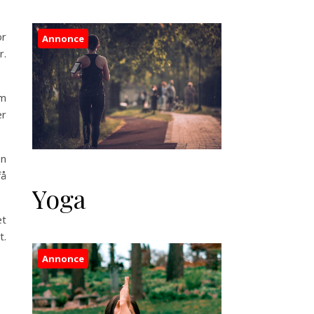
or
Annonce
r.
om
er
en
få
Yoga
et
t.
Annonce