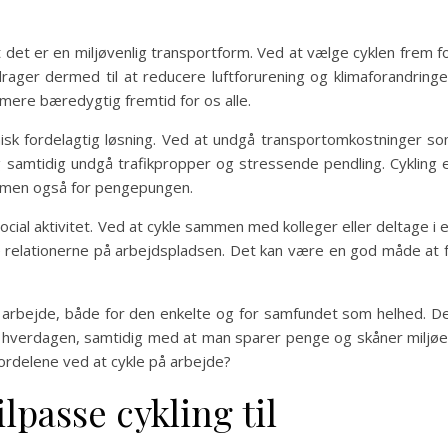
t det er en miljøvenlig transportform. Ved at vælge cyklen frem f
ager dermed til at reducere luftforurening og klimaforandringe
mere bæredygtig fremtid for os alle.
sk fordelagtig løsning. Ved at undgå transportomkostninger s
samtidig undgå trafikpropper og stressende pendling. Cykling 
t, men også for pengepungen.
cial aktivitet. Ved at cykle sammen med kolleger eller deltage i 
e relationerne på arbejdspladsen. Det kan være en god måde at 
på arbejde, både for den enkelte og for samfundet som helhed. D
i hverdagen, samtidig med at man sparer penge og skåner miljøe
fordelene ved at cykle på arbejde?
passe cykling til