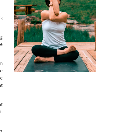
sk
og
re
om
ge
te
at
at
t.
er