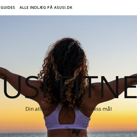
GUIDES
ALLE INDLÆG PÅ ASUSI.DK
USI FITN
Din allierede i at nå dine fitness mål