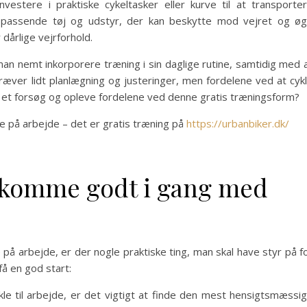
vestere i praktiske cykeltasker eller kurve til at transporte
e passende tøj og udstyr, der kan beskytte mod vejret og ø
 dårlige vejrforhold.
 man nemt inkorporere træning i sin daglige rutine, samtidig med 
æver lidt planlægning og justeringer, men fordelene ved at cyk
t et forsøg og opleve fordelene ved denne gratis træningsform?
e på arbejde – det er gratis træning på
https://urbanbiker.dk/
at komme godt i gang med
 på arbejde, er der nogle praktiske ting, man skal have styr på f
få en god start:
kle til arbejde, er det vigtigt at finde den mest hensigtsmæssi