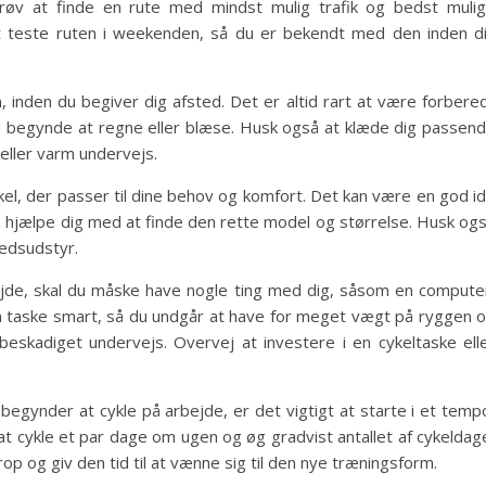
prøv at finde en rute med mindst mulig trafik og bedst muli
t teste ruten i weekenden, så du er bekendt med den inden d
n, inden du begiver dig afsted. Det er altid rart at være forbere
le begynde at regne eller blæse. Husk også at klæde dig passen
d eller varm undervejs.
ykel, der passer til dine behov og komfort. Det kan være en god i
an hjælpe dig med at finde den rette model og størrelse. Husk og
hedsudstyr.
bejde, skal du måske have nogle ting med dig, såsom en compute
din taske smart, så du undgår at have for meget vægt på ryggen 
r beskadiget undervejs. Overvej at investere i en cykeltaske ell
u begynder at cykle på arbejde, er det vigtigt at starte i et temp
 at cykle et par dage om ugen og øg gradvist antallet af cykeldag
krop og giv den tid til at vænne sig til den nye træningsform.