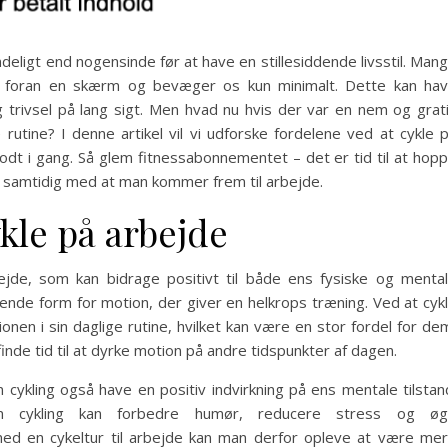
ligt end nogensinde før at have en stillesiddende livsstil. Man
ge foran en skærm og bevæger os kun minimalt. Dette kan ha
 trivsel på lang sigt. Men hvad nu hvis der var en nem og grat
rutine? I denne artikel vil vi udforske fordelene ved at cykle 
godt i gang. Så glem fitnessabonnementet – det er tid til at hop
e samtidig med at man kommer frem til arbejde.
kle på arbejde
bejde, som kan bidrage positivt til både ens fysiske og menta
gende form for motion, der giver en helkrops træning. Ved at cyk
nen i sin daglige rutine, hvilket kan være en stor fordel for de
inde tid til at dyrke motion på andre tidspunkter af dagen.
cykling også have en positiv indvirkning på ens mentale tilstan
som cykling kan forbedre humør, reducere stress og ø
ed en cykeltur til arbejde kan man derfor opleve at være me