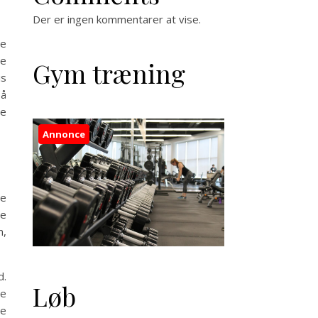
Der er ingen kommentarer at vise.
ge
ve
Gym træning
is
på
pe
Annonce
le
le
m,
d.
Løb
ge
re