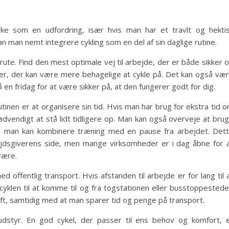
virke som en udfordring, især hvis man har et travlt og hekti
n man nemt integrere cykling som en del af sin daglige rutine.
 rute. Find den mest optimale vej til arbejde, der er både sikker 
uter, der kan være mere behagelige at cykle på. Det kan også væ
 en fridag for at være sikker på, at den fungerer godt for dig.
utinen er at organisere sin tid. Hvis man har brug for ekstra tid 
dvendigt at stå lidt tidligere op. Man kan også overveje at bru
or man kan kombinere træning med en pause fra arbejdet. Det
arbejdsgiverens side, men mange virksomheder er i dag åbne for 
være.
 offentlig transport. Hvis afstanden til arbejde er for lang til 
cyklen til at komme til og fra togstationen eller busstoppestede
ft, samtidig med at man sparer tid og penge på transport.
 udstyr. En god cykel, der passer til ens behov og komfort, 